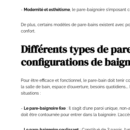
-
Modernité et esthétisme
, le pare-baignoire s’imposant 
De plus, certains modèles de pare-bains existent avec po
confort.
Différents types de par
configurations de baign
Pour être efficace et fonctionnel, le pare-bain doit tenir
la salle de bain, espace d’ouverture, besoins quotidiens…. 
situations :
-
Le pare-baignoire fixe
: Il s’agit d’une paroi unique, non-
doit être contournée pour entrer dans la baignoire. L’accès
-
Le pare-baignoire coulissant
: Constitué de 2 parois, l’u