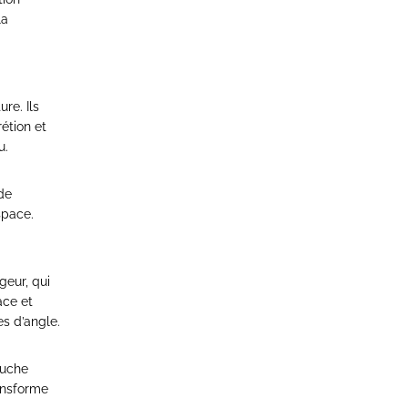
la
re. Ils
étion et
u.
de
space.
geur, qui
ace et
es d’angle.
ouche
ransforme