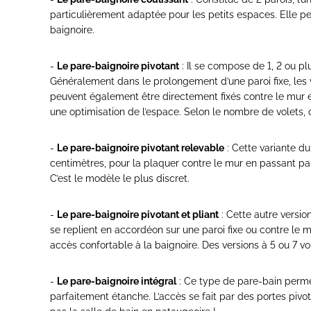
particulièrement adaptée pour les petits espaces. Elle perm
baignoire.
-
Le pare-baignoire pivotant
: Il se compose de 1, 2 ou plu
Généralement dans le prolongement d’une paroi fixe, les vo
peuvent également être directement fixés contre le mur et 
une optimisation de l’espace. Selon le nombre de volets,
-
Le pare-baignoire pivotant relevable
: Cette variante du
centimètres, pour la plaquer contre le mur en passant par-
C’est le modèle le plus discret.
-
Le pare-baignoire pivotant et pliant
: Cette autre versi
se replient en accordéon sur une paroi fixe ou contre le mur
accès confortable à la baignoire. Des versions à 5 ou 7 vo
-
Le pare-baignoire intégral
: Ce type de pare-bain perm
parfaitement étanche. L’accès se fait par des portes pivo