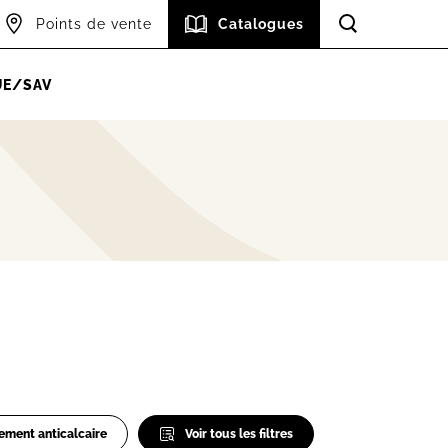
Points de vente
Catalogues
Accéder à l
UE/SAV
tement anticalcaire
Voir tous les filtres