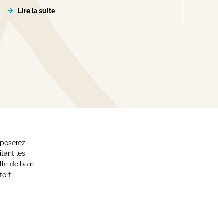
Lire la suite
isposerez
mitant les
lle de bain
fort.