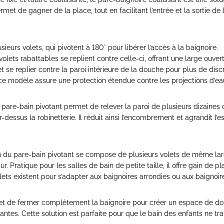
et de gagner de la place, tout en facilitant l’entrée et la sortie de 
sieurs volets, qui pivotent à 180° pour libérer l’accès à la baignoire.
lets rabattables se replient contre celle-ci, offrant une large ouvertu
se replier contre la paroi intérieure de la douche pour plus de discr
 ce modèle assure une protection étendue contre les projections d’ea
 pare-bain pivotant permet de relever la paroi de plusieurs dizaines 
dessus la robinetterie. Il réduit ainsi l’encombrement et agrandit l’e
on du pare-bain pivotant se compose de plusieurs volets de même lar
. Pratique pour les salles de bain de petite taille, il offre gain de pl
lets existent pour s’adapter aux baignoires arrondies ou aux baignoir
et de fermer complètement la baignoire pour créer un espace de d
tantes. Cette solution est parfaite pour que le bain des enfants ne t