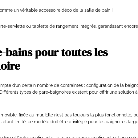
comme un véritable accessoire déco de la salle de bain !
rte-serviette ou tablette de rangement intégrés, garantissant encore
e-bains pour toutes les
oire
 compte d’un certain nombre de contraintes : configuration de la baigno
Différents types de pare-baignoires existent pour offrir une solution à
amovible, fixée au mur. Elle n’est pas toujours la plus fonctionnelle, pu
 étant limité, ce modèle doit être privilégié pour les baignoires large
ne fixe et l’autre coulissante, le pare-baignoire coulissant est une solu