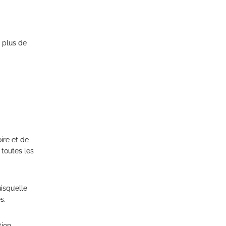
 plus de
ire et de
 toutes les
isqu’elle
s.
tion