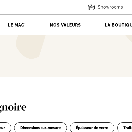
Showrooms
LE MAG'
NOS VALEURS
LA BOUTIQ
gnoire
eur
Dimensions sur-mesure
Épaisseur de verre
Trai