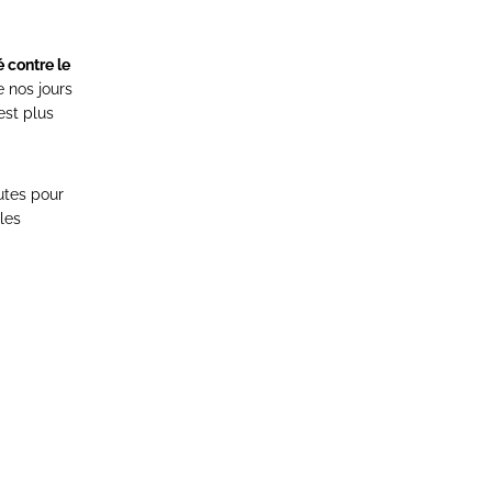
é contre le
de nos jours
est plus
hutes pour
ples