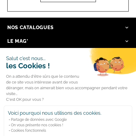
NOS CATALOGUES
LE MAG'
NOS VALEURS
Salut c'est nous...
les Cookies !
LA BOUTIQUE
On a attendu d'être sûrs que le contenu
LIENS RAPIDES
de ce site vous intéresse avant de vous
déranger, mais on aimerait bien vous accompagner pendant votre
visite...
Suivez-nous
C'est OK pour vous ?
Facebook
YouTube
Voici pourquoi nous utilisons des cookies.
Partage de données avec Google
Instagram
LinkedIn
On vous présente nos cookies !
Cookies fonctionnels