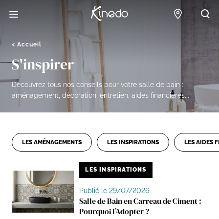
Accueil
Points de 
Acc
Accueil
S'inspirer
Découvrez tous nos conseils pour votre salle de bain :
aménagement, décoration, entretien, aides financières...
LES AMÉNAGEMENTS
LES INSPIRATIONS
LES AIDES 
LES INSPIRATIONS
Publié le 29/07/2026
Salle de Bain en Carreau de Ciment :
Pourquoi l’Adopter ?