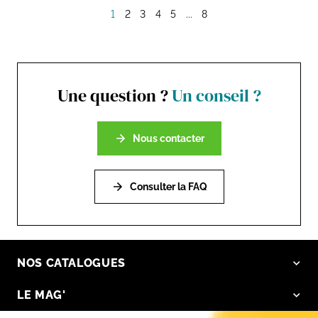
1
2
3
4
5
...
8
Une question ?
Un conseil ?
Nous contacter
Consulter la FAQ
NOS CATALOGUES
LE MAG'