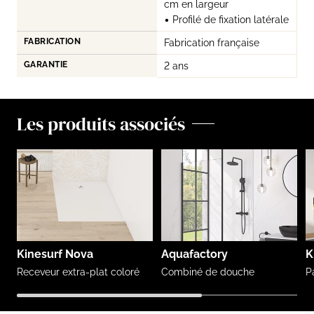
cm en largeur
• Profilé de fixation latérale
FABRICATION
Fabrication française
GARANTIE
2 ans
Les produits associés
Kinesurf Nova
Aquafactory
K
Receveur extra-plat coloré
Combiné de douche
P