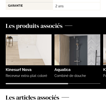
GARANTIE
2 ans
Les produits associés
Kinesurf Nova
Aquatica
K
Receveur extra-plat coloré
Combiné de douche
P
Les articles associés