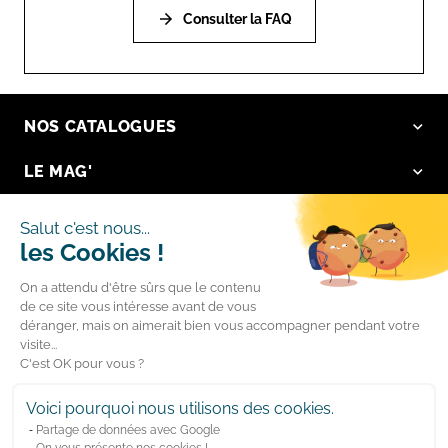
Consulter la FAQ
NOS CATALOGUES
LE MAG'
NOS VALEURS
Salut c'est nous...
les Cookies !
LA BOUTIQUE
On a attendu d'être sûrs que le contenu
LIENS RAPIDES
de ce site vous intéresse avant de vous
déranger, mais on aimerait bien vous accompagner pendant votre
visite...
Suivez-nous
C'est OK pour vous ?
Facebook
YouTube
Voici pourquoi nous utilisons des cookies.
Partage de données avec Google
Instagram
LinkedIn