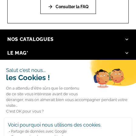
Consulter la FAQ
NOS CATALOGUES
LE MAG'
NOS VALEURS
Salut c'est nous...
les Cookies !
LA BOUTIQUE
On a attendu d'être sûrs que le contenu
LIENS RAPIDES
de ce site vous intéresse avant de vous
déranger, mais on aimerait bien vous accompagner pendant votre
visite...
Suivez-nous
C'est OK pour vous ?
Facebook
YouTube
Voici pourquoi nous utilisons des cookies.
Partage de données avec Google
Instagram
LinkedIn