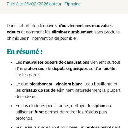
Publié le 26/02/2026
auteur :
Tiphaine
Dans cet article, découvrez
d’où viennent ces mauvaises
odeurs
et comment les
éliminer durablement
, sans produits
chimiques ni intervention de plombier.
En résumé :
Les
mauvaises odeurs de canalisations
viennent surtout
d’un
siphon sec
, de
dépôts organiques
ou d’un
biofilm
sur les parois.
Le duo
bicarbonate + vinaigre blanc
, l’eau bouillante et
les
cristaux de soude
éliminent naturellement la plupart
des odeurs.
En cas d’odeurs persistantes, nettoyer le
siphon
ou
utiliser un
furet
permet de retirer les résidus plus
profonds.
Si plusieurs pièces sont touchées, un
professionnel
peut