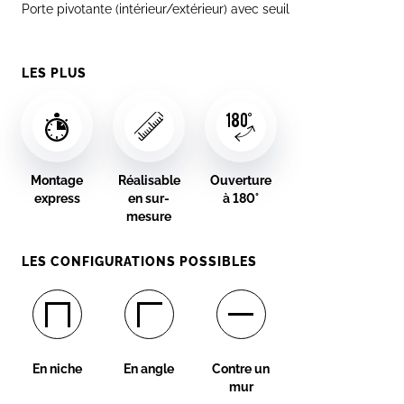
Porte pivotante (intérieur/extérieur) avec seuil
LES PLUS
Montage
Réalisable
Ouverture
express
en sur-
à 180°
mesure
LES CONFIGURATIONS POSSIBLES
En niche
En angle
Contre un
mur