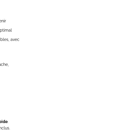
enir
optimal
ables, avec
uche,
:
pide
.
nclus.