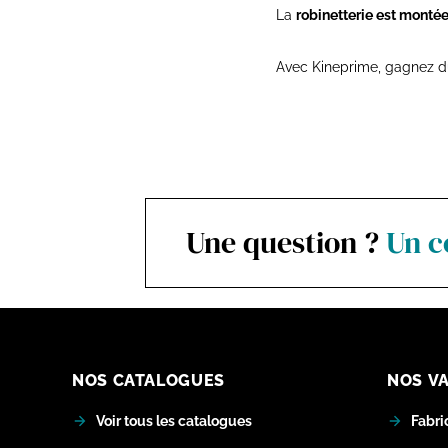
La
robinetterie est monté
Avec Kineprime, gagnez du 
Une question ?
Un c
NOS CATALOGUES
NOS V
Voir tous les catalogues
Fabri