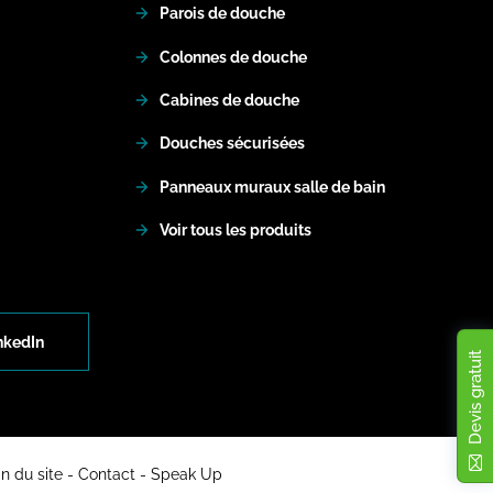
Parois de douche
Colonnes de douche
Cabines de douche
Douches sécurisées
Panneaux muraux salle de bain
Voir tous les produits
nkedIn
Devis gratuit
n du site
Contact
Speak Up
ions. Personnalisez vos préférences pour contrôler la manière dont vos