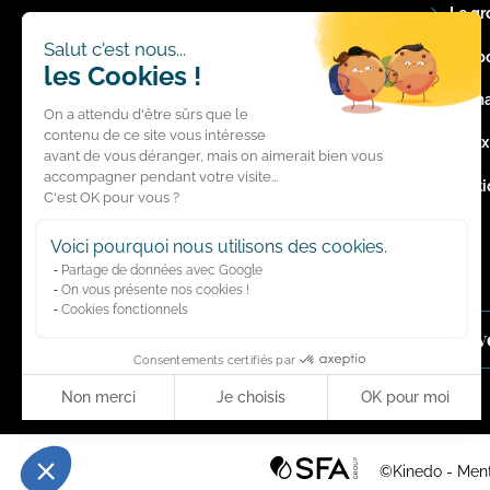
Le gr
LE MAG'
Salut c'est nous...
Respo
les Cookies !
Voir tous les articles "S'inspirer"
La m
On a attendu d'être sûrs que le
Voir tous les articles "Bien choisir"
contenu de ce site vous intéresse
Index
avant de vous déranger, mais on aimerait bien vous
accompagner pendant votre visite...
Polit
C'est OK pour vous ?
Voici pourquoi nous utilisons des cookies.
Partage de données avec Google
On vous présente nos cookies !
Cookies fonctionnels
Suiv
Consentements certifiés par
Non merci
Je choisis
OK pour moi
Axeptio consent
Plateforme de Gestion du Consentement : Personnalisez vos Optio
SFA Group
©Kinedo
Ment
Notre plateforme vous permet d'adapter et de gérer vos paramètres 