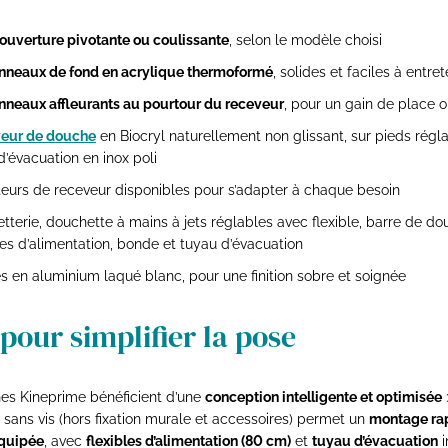
ouverture pivotante ou coulissante
, selon le modèle choisi
nneaux de fond en acrylique thermoformé
, solides et faciles à entret
nneaux affleurants au pourtour du receveur
, pour un gain de place 
eur de douche
en Biocryl naturellement non glissant, sur pieds régl
 d’évacuation en inox poli
teurs de receveur disponibles pour s’adapter à chaque besoin
tterie, douchette à mains à jets réglables avec flexible, barre de do
les d’alimentation, bonde et tuyau d’évacuation
és en aluminium laqué blanc, pour une finition sobre et soignée
pour simplifier la pose
ines Kineprime bénéficient d’une
conception intelligente et optimisée
ans vis (hors fixation murale et accessoires) permet un
montage ra
équipée
, avec
flexibles d’alimentation (80 cm)
et
tuyau d’évacuation
i