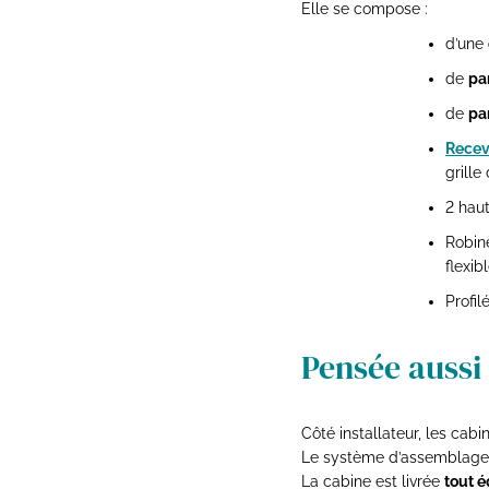
Elle se compose :
d’une
de
pa
de
pa
Recev
grille
2 hau
Robine
flexib
Profil
Pensée aussi 
Côté installateur, les cab
Le système d’assemblage s
La cabine est livrée
tout 