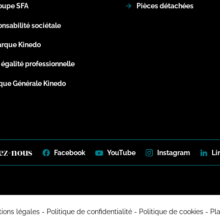
oupe SFA
Pièces détachées
nsabilité sociétale
arque Kinedo
 égalité professionnelle
ique Générale Kinedo
ez-nous
Facebook
YouTube
Instagram
Li
ns
ions légales
Politique de confidentialité
Politique de cookies
Pla
de confidentialité, en garantissant la conformité avec les réglementat