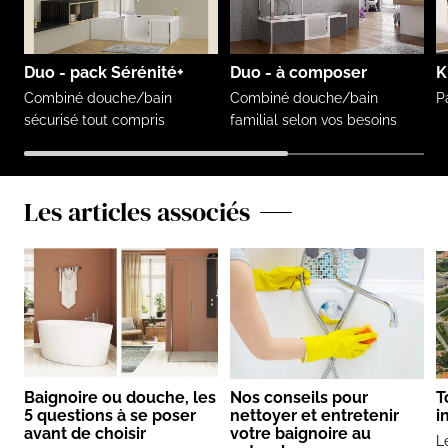
Duo - pack Sérénité+
Duo - à composer
K
Combiné douche/bain
Combiné douche/bain
P
sécurisé tout compris
familial selon vos besoins
Les articles associés
Baignoire ou douche, les
Nos conseils pour
T
5 questions à se poser
nettoyer et entretenir
i
avant de choisir
votre baignoire au
L