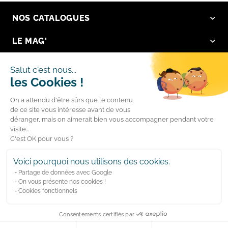
NOS CATALOGUES
LE MAG'
NOS VALEURS
Salut c'est nous...
les Cookies !
LA BOUTIQUE
On a attendu d'être sûrs que le contenu
LIENS RAPIDES
de ce site vous intéresse avant de vous
déranger, mais on aimerait bien vous accompagner pendant votre
visite...
Suivez-nous
C'est OK pour vous ?
Facebook
YouTube
Voici pourquoi nous utilisons des cookies.
Devis gratuit
Partage de données avec Google
Instagram
LinkedIn
On vous présente nos cookies !
Cookies fonctionnels
SFA Group
Consentements certifiés par
©Kinedo
Mentions légales
Politique de confidentialité