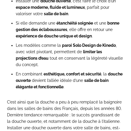
Installer une
douche ouverte
, c’est faire le choix d’un
espace moderne, fluide et lumineux
, parfait pour
valoriser votre
salle de bain
.
Si elle demande une
étanchéité soignée
et une
bonne
gestion des éclaboussures
, elle offre en retour une
expérience de douche unique et design
.
Les modèles comme la
paroi Solo Design de Kinedo
,
avec volet pivotant, permettent de
limiter les
projections d’eau
tout en conservant la légèreté visuelle
du concept.
En combinant
esthétique, confort et sécurité
, la
douche
ouverte
devient l’alliée idéale d’une
salle de bain
élégante et fonctionnelle
.
C’est ainsi que la douche a peu à peu remplacé la baignoire
dans les salles de bains des Français, depuis les années 80.
Dernière tendance remarquable : le succès grandissant de
la douche ouverte, et notamment de la douche à l’italienne.
Installer une douche ouverte dans votre salle de bains, est-