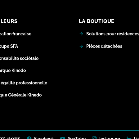
ALEURS
LA BOUTIQUE
cation française
Solutions pour résidences 
oupe SFA
Pièces détachées
nsabilité sociétale
arque Kinedo
 égalité professionnelle
ique Générale Kinedo
ez-nous
Facebook
YouTube
Instagram
Li