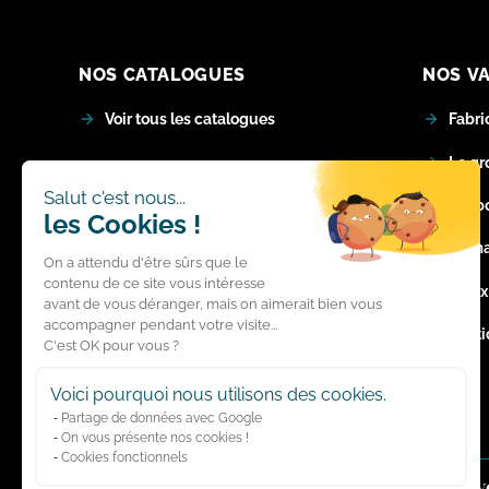
NOS CATALOGUES
NOS V
Voir tous les catalogues
Fabri
Le gr
LE MAG'
Salut c'est nous...
Respo
les Cookies !
Voir tous les articles "S'inspirer"
La m
On a attendu d'être sûrs que le
Voir tous les articles "Bien choisir"
contenu de ce site vous intéresse
Index
avant de vous déranger, mais on aimerait bien vous
accompagner pendant votre visite...
Polit
C'est OK pour vous ?
Voici pourquoi nous utilisons des cookies.
Partage de données avec Google
On vous présente nos cookies !
Cookies fonctionnels
Suiv