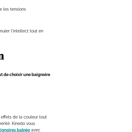
re les tensions
ler l'intellect tout en
n
st de choisir une baignoire
 effets de la couleur tout
érité. Kinedo vous
ignoires balnéo
avec